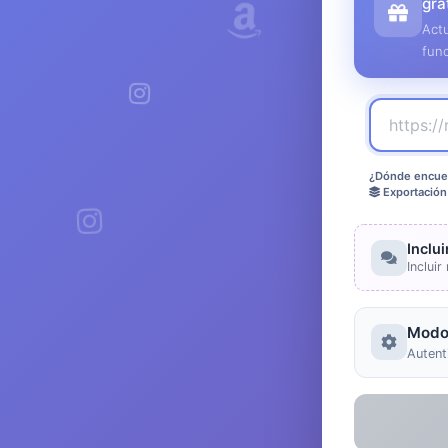
gra
Actu
fun
¿Dónde encuen
Exportación
Inclu
Inclui
Modo
Autent