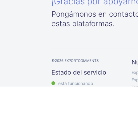
¡Gracias por apoyarn
Pongámonos en contacto
estas plataformas.
©
2026
EXPORTCOMMENTS
Nu
Estado del servicio
Ex
Exp
está funcionando
Exp
Exp
Exp
Exp
Exp
Exp
Exp