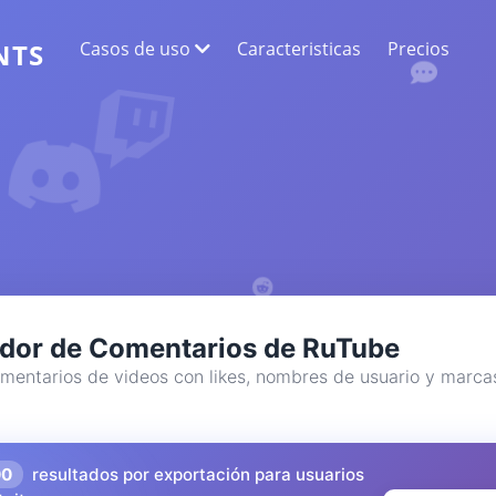
Casos de uso
Caracteristicas
Precios
NTS
EXTRACCIÓN DE DATOS WEB
Recopile los datos más precisos
ANÁLISIS DE LOS SENTIMIENTOS
Realice un análisis de sentimiento sobre los
comentarios con me gusta o reacciones.
dor de Comentarios de RuTube
mentarios de videos con likes, nombres de usuario y marca
00
resultados por exportación para usuarios