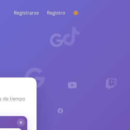
Registrarse
Registro
EJECUTAR UNA COMPETENCIA
Elegir un ganador aleatorio de los
comentarios
ESCUCHA E INTELIGENCIA
Descubra tendencias críticas para
comprender a su audiencia, competidores
y todo el mercado
s de tiempo