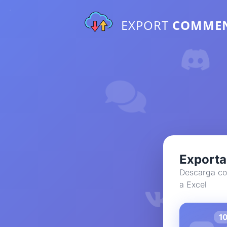
EXPORT
COMME
Exporta
Descarga co
a Excel
1