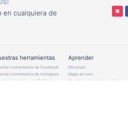
os!
 en cualquiera de
estras herramientas
Aprender
portar comentarios de Facebook
Recursos
ortar comentarios de Instagram
Mapa en vivo
ortar seguidores de Twitter
Nuestros planes de precios
ortar seguimiento de Twitter
Documentación de API
ortar tweets de Twitter
Bot de Telegram
ortar comentarios de YouTube
Extensión de Chrome
ortar comentarios de TikTok
Aplicación móvil
ortar comentarios de VKontakte
ort Discord Chat