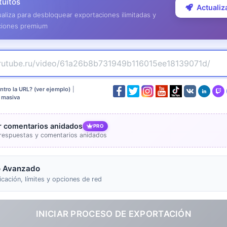
tuitos
Actualiz
aliza para desbloquear exportaciones ilimitadas y
ciones premium
tro la URL? (ver ejemplo)
|
 masiva
ir comentarios anidados
PRO
r respuestas y comentarios anidados
 Avanzado
icación, límites y opciones de red
INICIAR PROCESO DE EXPORTACIÓN